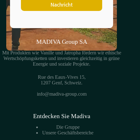
Nachricht
MADIVA Group SA
Mit Produkten wie Vanille und Jatropha fördern wir ethische
Wertschöpfungsketten und investieren gleichzeitig in grüne
Energie und soziale Projekte.
Rue des Eaux-Vives 15,
1207 Genf, Schweiz.
info@madiva-group.com
Entdecken Sie Madiva
Die Gruppe
Unsere Geschäftsbereiche